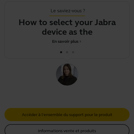
Le saviez-vous ?
How to select your Jabra
Y
device as the defaul
En savoir plus
chevron_right
Accéder à l'ensemble du support pour le produit
Informations vente et produits