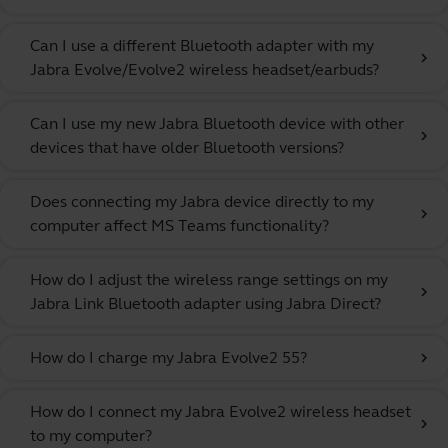
Can I use a different Bluetooth adapter with my
chevron_right
Jabra Evolve/Evolve2 wireless headset/earbuds?
Can I use my new Jabra Bluetooth device with other
chevron_right
devices that have older Bluetooth versions?
Does connecting my Jabra device directly to my
chevron_right
computer affect MS Teams functionality?
How do I adjust the wireless range settings on my
chevron_right
Jabra Link Bluetooth adapter using Jabra Direct?
How do I charge my Jabra Evolve2 55?
chevron_right
How do I connect my Jabra Evolve2 wireless headset
chevron_right
to my computer?