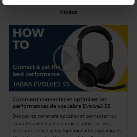
Vidéos
Comment connecter et optimiser les
performances de vos Jabra Evolve2 55
Découvrez comment appairer et connecter vos
Jabra Evolve2 55, et comment optimiser vos
écouteurs grâce à des fonctionnalités spécifiques.