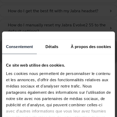
How do I get the best fit with my Jabra headset?
chevron_right
How do I manually reset my Jabra Evolve2 55 to the
chevron_right
default settings?
Consultez le forum aux questions concernant le Jabra
Consentement
Détails
À propos des cookies
Evolve2 55 - Link390a UC Mono avec base de
chargement
Ce site web utilise des cookies.
Les cookies nous permettent de personnaliser le contenu
Affichage de 10 sur 10
et les annonces, d'offrir des fonctionnalités relatives aux
médias sociaux et d'analyser notre trafic. Nous
partageons également des informations sur l'utilisation de
notre site avec nos partenaires de médias sociaux, de
publicité et d'analyse, qui peuvent combiner celles-ci
Documents produits
avec d'autres informations que vous leur avez fournies