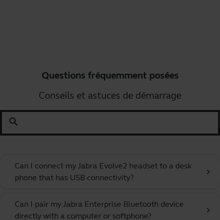
Questions fréquemment posées
Conseils et astuces de démarrage
search
Can I connect my Jabra Evolve2 headset to a desk
chevron_right
phone that has USB connectivity?
Can I pair my Jabra Enterprise Bluetooth device
chevron_right
directly with a computer or softphone?