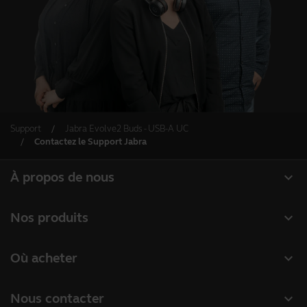
Support
Jabra Evolve2 Buds - USB-A UC
Contactez le Support Jabra
expand_more
À propos de nous
À propos de Jabra
expand_more
Nos produits
Carrières
Micro-casques
expand_more
Où acheter
Durabilité
Speakerphones
Distributeurs
Actualité et communiqués de presse
expand_more
Nous contacter
Caméras de visioconférence