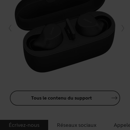
Tous le contenu du support
Écrivez-nous
Réseaux sociaux
Appel