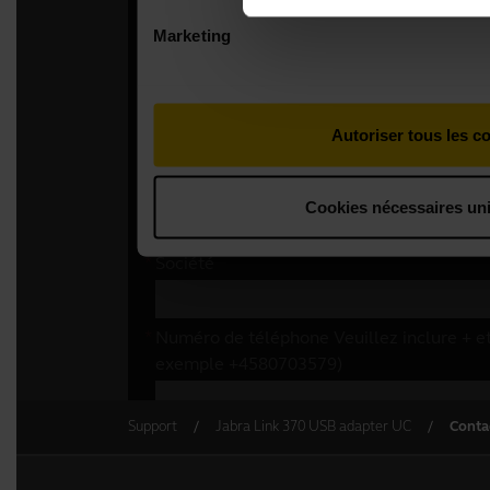
Support
Jabra Link 370 USB adapter UC
Conta