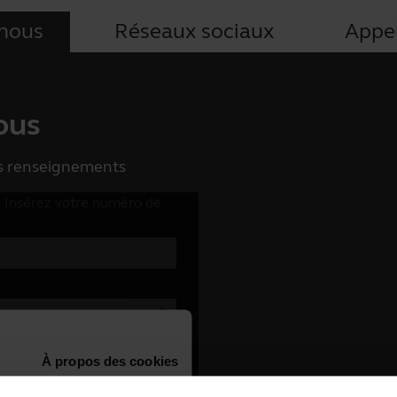
-nous
Réseaux sociaux
Appe
ous
es renseignements