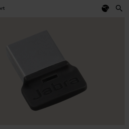
search
rt