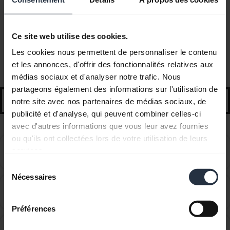
Ce site web utilise des cookies.
Questions fréquemment posées
Les cookies nous permettent de personnaliser le contenu
et les annonces, d'offrir des fonctionnalités relatives aux
Conseils et astuces de démarrage
médias sociaux et d'analyser notre trafic. Nous
partageons également des informations sur l'utilisation de
search
notre site avec nos partenaires de médias sociaux, de
publicité et d'analyse, qui peuvent combiner celles-ci
avec d'autres informations que vous leur avez fournies
ou qu'ils ont collectées lors de votre utilisation de leurs
Can I pair my Jabra Bluetooth device with a
services.
chevron_right
computer or softphone?
Sélection
Nécessaires
du
Can I pair my Jabra Bluetooth device with a
consentement
chevron_right
television or video game console?
Préférences
Can I use my new Jabra Bluetooth device with other