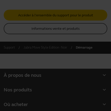
Accéder à l'ensemble du support pour le produit
Informations vente et produits
Support
Jabra Move Style Edition - Noir
Démarrage
expand_more
À propos de nous
À propos de Jabra
expand_more
Nos produits
Carrières
Micro-casques
expand_more
Où acheter
Durabilité
Speakerphones