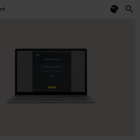
search
rt