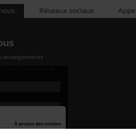
-nous
Réseaux sociaux
Appe
ous
es renseignements