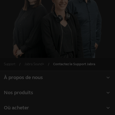
Support
Jabra Sound+
Contactez le Support Jabra
expand_more
À propos de nous
À propos de Jabra
expand_more
Nos produits
Carrières
Micro-casques
expand_more
Où acheter
Durabilité
Speakerphones