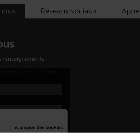
-nous
Réseaux sociaux
Appe
ous
es renseignements