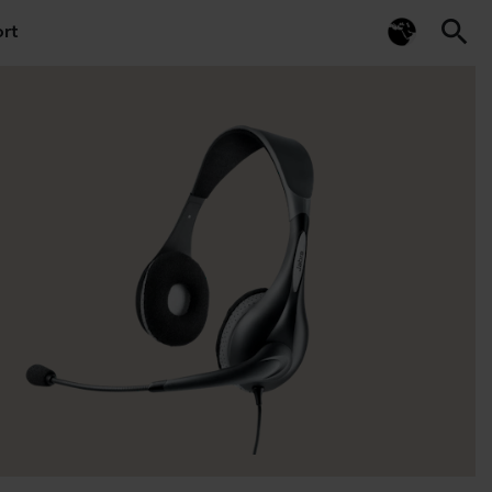
search
rt