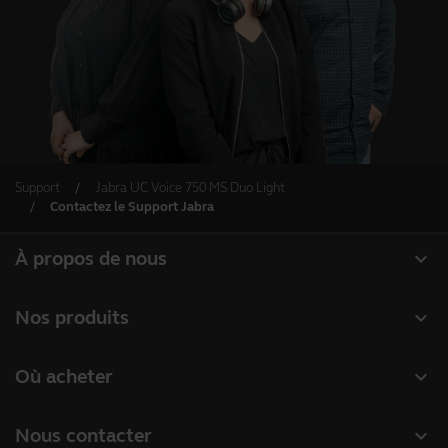
Support
Jabra UC Voice 750 MS Duo Light
Contactez le Support Jabra
expand_more
À propos de nous
À propos de Jabra
expand_more
Nos produits
Carrières
Micro-casques
expand_more
Où acheter
Durabilité
Speakerphones
Distributeurs
Actualité et communiqués de presse
expand_more
Nous contacter
Caméras de visioconférence