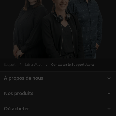
Support
Jabra Wave
Contactez le Support Jabra
expand_more
À propos de nous
À propos de Jabra
expand_more
Nos produits
Carrières
Micro-casques
expand_more
Où acheter
Durabilité
Speakerphones