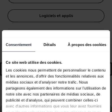
Logiciels et applis
Questions fréquemment posées
Consentement
Détails
À propos des cookies
Conseils et astuces de démarrage
Ce site web utilise des cookies.
search
Les cookies nous permettent de personnaliser le contenu
et les annonces, d'offrir des fonctionnalités relatives aux
médias sociaux et d'analyser notre trafic. Nous
partageons également des informations sur l'utilisation de
Jabra Xpress prend-il en charge tous les appareils
chevron_right
notre site avec nos partenaires de médias sociaux, de
USB ?
publicité et d'analyse, qui peuvent combiner celles-ci
avec d'autres informations que vous leur avez fournies
Consultez le forum aux questions concernant le Jabra