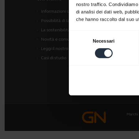
nostro traffico. Condividiamo 
Informazioni su Jabra
Cuff
di analisi dei dati web, pubbl
che hanno raccolto dal suo uti
Possibilità di lavoro
Dispo
La sostenibilità
Vide
Selezione
Novità e comunicati stampa
Vide
Necessari
del
consenso
Leggi il nostro blog
Soft
Casi di studio
Acce
Marchi