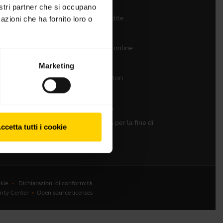
nostri partner che si occupano
Contatta il team vendite
azioni che ha fornito loro o
Contatta il supporto
Supporto per lo store online
Registra il prodotto
Marketing
Programma Sviluppatori
Programma Partner
Garanzia e assistenza
Linee guida d'impresa per la fine di
ccetta tutti i cookie
vita utile
kie
Dichiarazioni di conformità
rity Center
Open source licenses