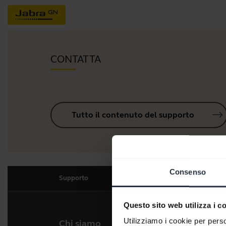
CONTATTA
Tutto il contenuto del supporto
Consenso
Supporto
Questo sito web utilizza i c
Utilizziamo i cookie per perso
Chi siamo
I nos