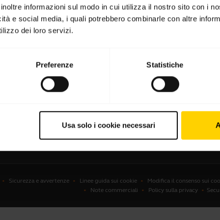
inoltre informazioni sul modo in cui utilizza il nostro sito con i 
ie con microfono
Localizzatore di partner
icità e social media, i quali potrebbero combinarle con altre inform
lizzo dei loro servizi.
sitivi viva voce
Distributori B2B
ocamere per conferenze
ocamere personali
Preferenze
Statistiche
ware
ssori
Usa solo i cookie necessari
A
Sicurezza e avvertenze
Linee guida sui cookie
Modifica il consenso sui coo
Note commerciali
Policy sulla privacy
Secu