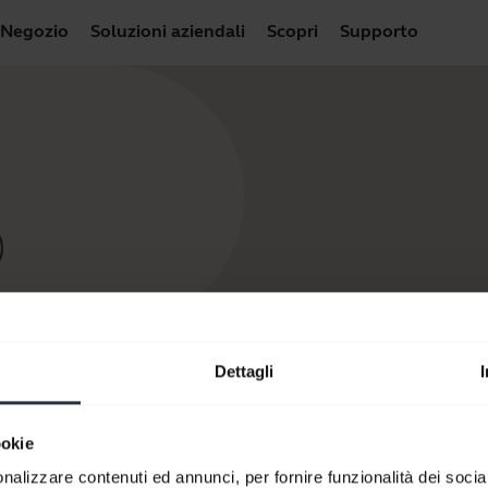
Negozio
Soluzioni aziendali
Scopri
Supporto
Dettagli
ookie
nalizzare contenuti ed annunci, per fornire funzionalità dei socia
tri prodotti
Come acquistare