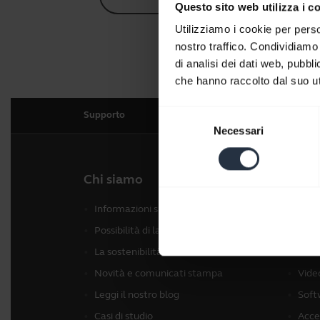
Questo sito web utilizza i c
Utilizziamo i cookie per perso
nostro traffico. Condividiamo 
di analisi dei dati web, pubbl
che hanno raccolto dal suo uti
Selezione
Supporto
Necessari
del
consenso
Chi siamo
I nos
Informazioni su Jabra
Cuff
Possibilità di lavoro
Dispo
La sostenibilità
Vide
Novità e comunicati stampa
Vide
Leggi il nostro blog
Soft
Casi di studio
Acce