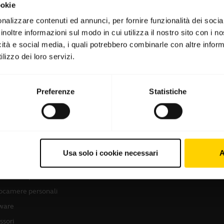
ookie
nalizzare contenuti ed annunci, per fornire funzionalità dei socia
inoltre informazioni sul modo in cui utilizza il nostro sito con i 
Software e app
icità e social media, i quali potrebbero combinarle con altre inform
lizzo dei loro servizi.
Preferenze
Statistiche
tri prodotti
Come acquistare
ie con microfono
Localizzatore di partner
Usa solo i cookie necessari
A
sitivi viva voce
Distributori B2B
ocamere per conferenze
ocamere personali
ware
ssori