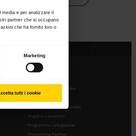
l media e per analizzare il
nostri partner che si occupano
azioni che ha fornito loro o
Marketing
Contattaci
Contatta il team vendite
ccetta tutti i cookie
Contatta il supporto
Supporto per lo store online
Registra il prodotto
Programma Sviluppatori
Programma Partner