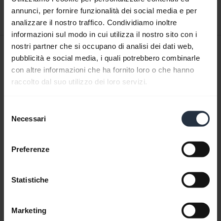
Download
annunci, per fornire funzionalità dei social media e per
11.67 MB - pdf
analizzare il nostro traffico. Condividiamo inoltre
informazioni sul modo in cui utilizza il nostro sito con i
nostri partner che si occupano di analisi dei dati web,
Manuale d'uso
pubblicità e social media, i quali potrebbero combinarle
expand_more
Italiano
con altre informazioni che ha fornito loro o che hanno
raccolto dal suo utilizzo dei loro servizi.
Download
3.04 MB - pdf
Selezione
Necessari
del
consenso
Accedi a tutti i documenti per il prodotto
Preferenze
Statistiche
Video
Marketing