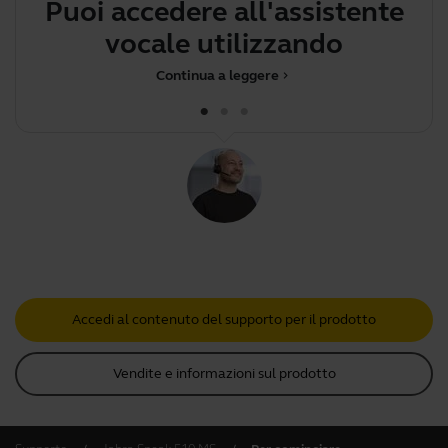
Puoi accedere all'assistente
vocale utilizzando il tas
Continua a leggere
chevron_right
Accedi al contenuto del supporto per il prodotto
Vendite e informazioni sul prodotto