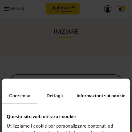
menu
MENU
INIZIARE
Tutto il contenuto del supporto
Consenso
Dettagli
Informazioni sui cookie
Risorse per cominciare
Questo sito web utilizza i cookie
Utilizziamo i cookie per personalizzare contenuti ed
Guida all'accoppiamento Bluetooth