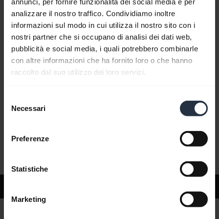
annunci, per fornire funzionalità dei social media e per
analizzare il nostro traffico. Condividiamo inoltre
informazioni sul modo in cui utilizza il nostro sito con i
Domande frequenti
nostri partner che si occupano di analisi dei dati web,
pubblicità e social media, i quali potrebbero combinarle
con altre informazioni che ha fornito loro o che hanno
Documenti del prodotto
raccolto dal suo utilizzo dei loro servizi.
Selezione
Video
Necessari
del
consenso
Preferenze
Software e app
Statistiche
Supporto
Marketing