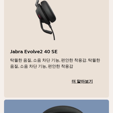
환경 소음, G616
USB 케이블 길이
인증 및 규정 준수
1.7m | 5.58ft
Alcatel-Lucent, Avaya, Cisco, Unify,
Zoom, Google Meet, Amazon Chime,
보증
Microsoft Teams(모델별 상이)
2년
Jabra Evolve2 40 SE
LED 특징 및 기능
탁월한 음질, 소음 차단 기능, 편안한 착용감. 탁월한
음질, 소음 차단 기능, 편안한 착용감
바쁨표시등, 착신 통화, Microsoft Teams
알림 (SKU 별 상이)
더 알아보기