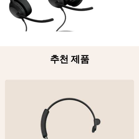
2.56in x 6.89in
마이크 형식
작동 범위 (Bluetooth)
2 아날로그 MEMS / 2 디지털 MEMS(스
본체 크기 (가로 x 높이 x 세로) - 모노
테레오) | 1 아날로그 MEMS / 2 디지털
최대 30m | 100ft
MEMS(모노)
193mm x 65mm x 175mm x | 7.6in x
2.56in x 6.89in
페어링 가능한 장치 수
마이크 감도
최대 8개의 Bluetooth 장치
추천 제품
제작 소재
-38dBv/Pa(아날로그 마이
크)/-26dBFS/Pa(디지털 마이크)
인조가죽, PC & PC/ABS 플라스틱, 스테
Bluetooth 동시 연결
인레스 스틸
1
마이크 주파수 범위
헤드셋 무게 - 스테레오
아날로그 20Hz~10,000Hz | 디지털
100Hz~6,300Hz
148.9g | 5.25oz
청력 보호
헤드셋 무게 - 모노
PeakStop™, Jabra SafeTone™, EU 업무
99g | 3.49oz