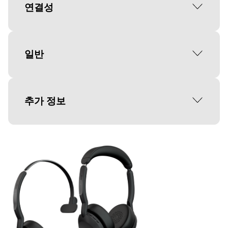
스피커 최대 입력 전력
폼 팩터
연결성
30mW
온이어 헤드밴드
스피커 주파수 범위
연결성
일반
20Hz-20000Hz
Bluetooth, USB-A, USB-C
스피커 대역폭 (음악 모드)
무선 기술
패키지 구성품
추가 정보
20Hz-20000Hz
Bluetooth
헤드셋, 휴대용 파우치, 사용자 문서
스피커 대역폭 (대화 모드)
Bluetooth® 프로필
패키지 크기 (가로 x 높이 x 세로)
작동 온도
150Hz~6,800Hz
A2DP v1.3, AVRCP v1.6, HFP v1.8, HSP
50mm x 202mm x 170mm | 1.97in x
-10°C~55°C | 14°F~131°F
v1.2, PBAP v1.1, SPP v1.2
7.95in x 6.69in
지원 오디오 코덱
보관 온도
Bluetooth® 버전
본체 크기 (가로 x 높이 x 세로) - 스테레오
SBC
-10°C~55°C | 14°F~131°F
5.2
193mm x 65mm x 175mm x | 7.6in x