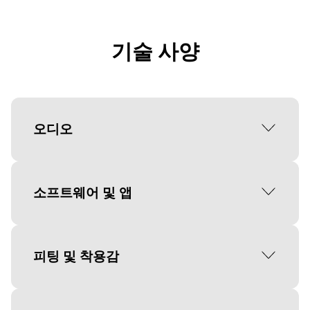
기술 사양
오디오
액티브 노이즈 캔슬링 (ANC)
소프트웨어 및 앱
액티브 노이즈 캔슬링
스피커 크기
호환 소프트웨어 및 앱
피팅 및 착용감
28mm
Jabra Direct, Jabra Xpress