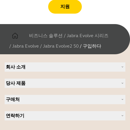
지원
비즈니스 솔루션
/
Jabra Evolve 시리즈
/
Jabra Evolve
/
Jabra Evolve2 50
/
구입하다
회사 소개
Jabra 관련 정보
당사 제품
채용
의 지속 가능성
헤드셋
새 소식 및 보도자료
구매처
스피커폰
블로그 읽기
회의실 카메라
헤드셋, 스피커폰, 회의용 카메라
사례 연구
개인용 카메라
연락하기
소프트웨어
영업팀 연락하기
액세서리