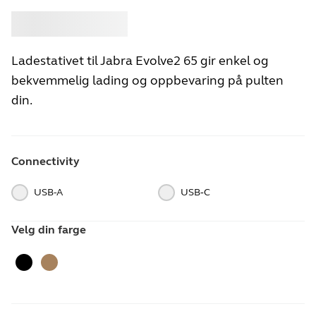
Kjøpe
Jabra
Ladestativet til Jabra Evolve2 65 gir enkel og
bekvemmelig lading og oppbevaring på pulten
din.
Connectivity
USB-A
USB‑C
Velg din farge
Black
Gold Beige