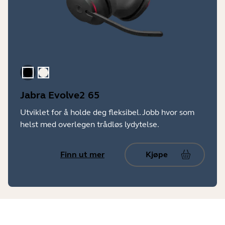
Svart
Gull beige
Jabra Evolve2 65
Utviklet for å holde deg fleksibel. Jobb hvor som
helst med overlegen trådløs lydytelse.
Finn ut mer
Kjøpe