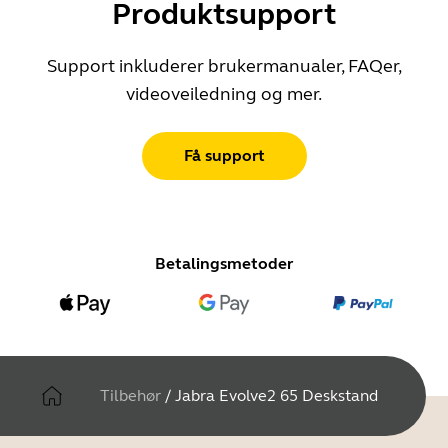
Produktsupport
Support inkluderer brukermanualer, FAQer,
videoveiledning og mer.
Få support
Betalingsmetoder
Tilbehør
/
Jabra Evolve2 65 Deskstand