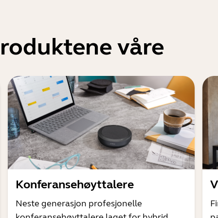
produktene våre
Konferansehøyttalere
V
Neste generasjon profesjonelle
F
konferansehøyttalere laget for hybrid
p