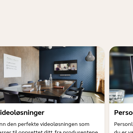
ideoløsninger
Perso
inn den perfekte videoløsningen som
Personl
asser til oppsettet ditt, fra produsentene
du er va