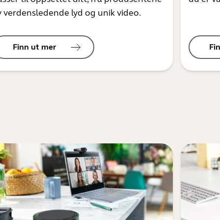
v verdensledende lyd og unik video.
Finn ut mer
Fi