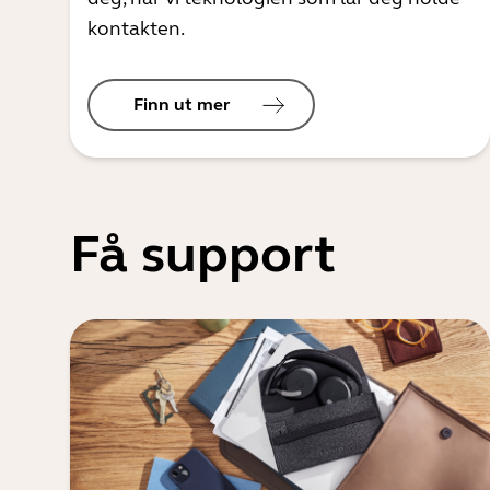
kontakten.
Finn ut mer
Få support