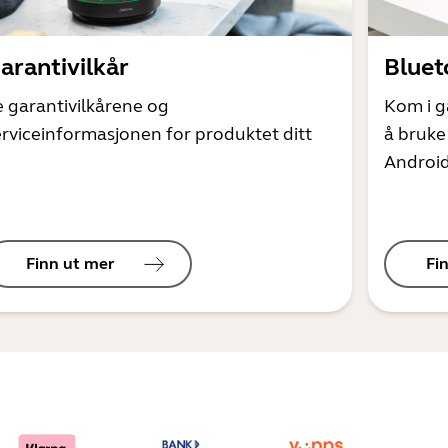
arantivilkår
Bluet
e garantivilkårene og
Kom i g
erviceinformasjonen for produktet ditt
å bruke
Android
Finn ut mer
Fi