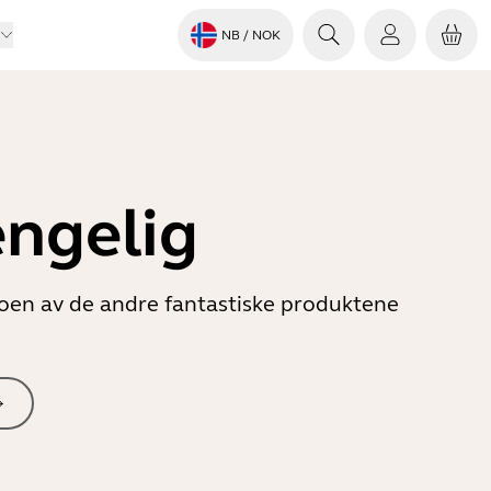
NB
/ NOK
engelig
 noen av de andre fantastiske produktene