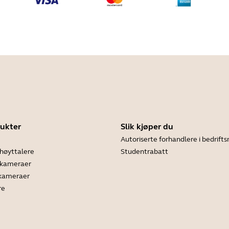
ukter
Slik kjøper du
Autoriserte forhandlere i bedrif
høyttalere
Studentrabatt
ekameraer
 kameraer
re