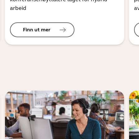
arbeid
a
Finn ut mer