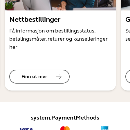
Nettbestillinger
G
Få informasjon om bestillingsstatus,
S
betalingsmåter, returer og kanselleringer
s
her
Finn ut mer
system.PaymentMethods