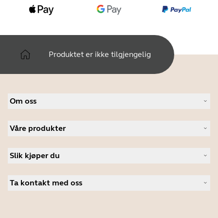
Produktet er ikke tilgjengelig
Om oss
Om Jabra
Våre produkter
Karriere
Bærekraftighet
Headset
Nyheter og pressemeldinger
Slik kjøper du
Konferansehøyttalere
Les bloggen vår
Konferansekameraer
Autoriserte forhandlere i bedriftsmarkedet
Kundehistorier
Personlige kameraer
Ta kontakt med oss
Studentrabatt
Programvare
Kontakt salgsavdelingen
Tilbehør
Kontakt brukerstøtte