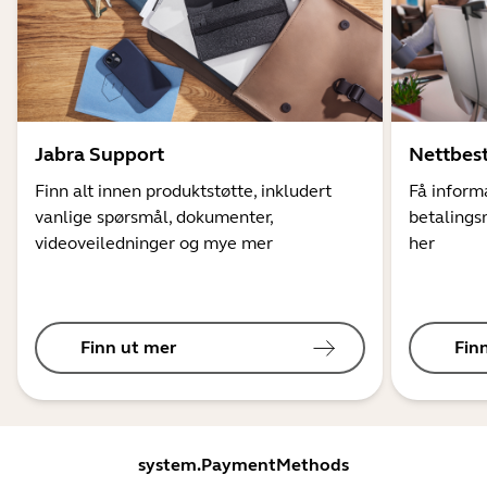
Jabra Support
Nettbest
Finn alt innen produktstøtte, inkludert
Få informa
vanlige spørsmål, dokumenter,
betalings
videoveiledninger og mye mer
her
Finn ut mer
Fin
system.PaymentMethods