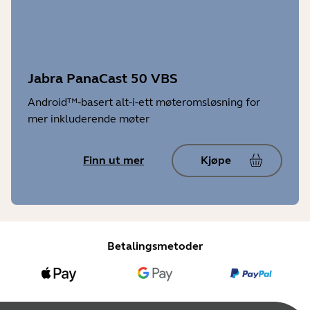
Jabra PanaCast 50 VBS
Android™-basert alt-i-ett møteromsløsning for
mer inkluderende møter
Finn ut mer
Kjøpe
Betalingsmetoder