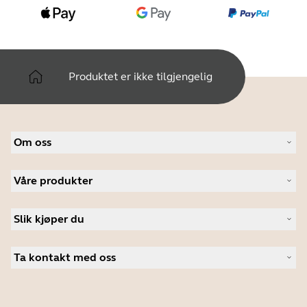
Produktet er ikke tilgjengelig
Om oss
Om Jabra
Våre produkter
Karriere
Bærekraftighet
Headset
Nyheter og pressemeldinger
Slik kjøper du
Konferansehøyttalere
Les bloggen vår
Konferansekameraer
Autoriserte forhandlere i bedriftsmarkedet
Kundehistorier
Personlige kameraer
Ta kontakt med oss
Studentrabatt
Programvare
Kontakt salgsavdelingen
Tilbehør
Kontakt brukerstøtte