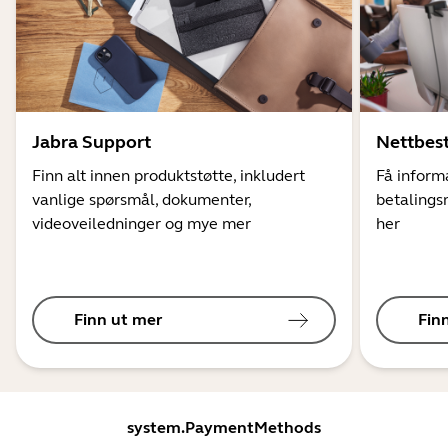
Jabra Support
Nettbest
Finn alt innen produktstøtte, inkludert
Få informa
vanlige spørsmål, dokumenter,
betalings
videoveiledninger og mye mer
her
Finn ut mer
Fin
system.PaymentMethods