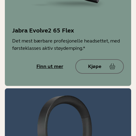
Jabra Direct
Ja
Jabra Evolve2 65 Flex
Jabra Sound+ app
Det mest bærbare profesjonelle headsettet, med
Ja
førsteklasses aktiv støydemping.*
Driftstemperatur
Finn ut mer
Kjøpe
-10 °C til 55 °C (14 F til 131F)