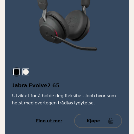
Svart
Gull beige
Jabra Evolve2 65
Utviklet for å holde deg fleksibel. Jobb hvor som
helst med overlegen trådløs lydytelse.
Finn ut mer
Kjøpe