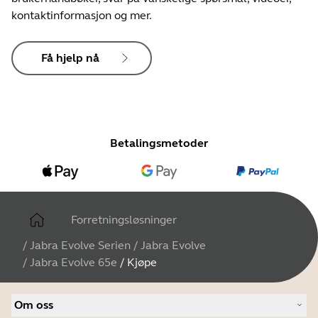
kontaktinformasjon og mer.
Få hjelp nå
Betalingsmetoder
Forretningsløsninger
/
Jabra Evolve Serien
/
Jabra Evolve
/
Jabra Evolve 65e
/
Kjøpe
Om oss