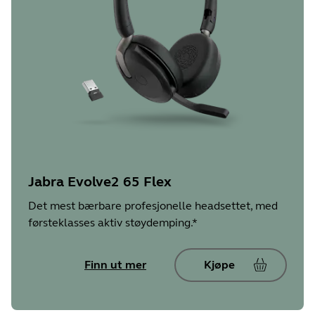
Jabra Evolve2 65 Flex
Det mest bærbare profesjonelle headsettet, med
førsteklasses aktiv støydemping.*
Finn ut mer
Kjøpe