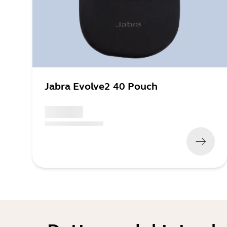
Jabra Evolve2 40 Pouch
x xxx,xx xx
(
x xxx,xx xx
x xxx xxx
)