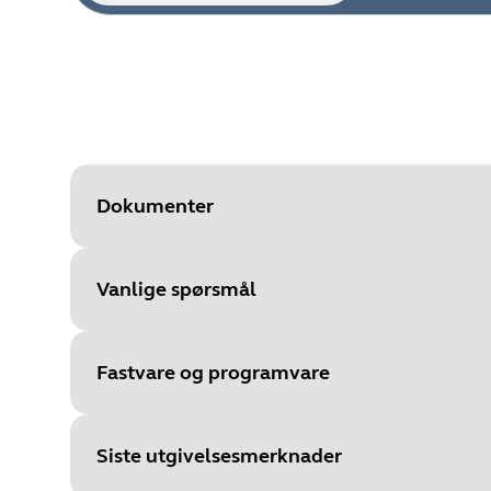
Dokumenter
Vanlige spørsmål
Document
Tekniske spesifikasjoner for Evo
Language
Fastvare og programvare
Type
pdf
Size
296.3 KB
Siste utgivelsesmerknader
File
Firmware