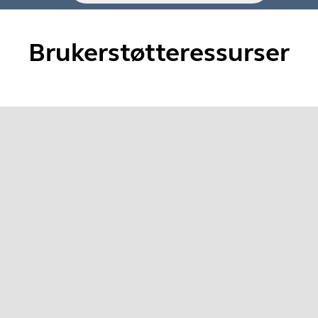
Brukerstøtteressurser
lve2-serien