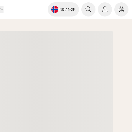
NB
/ NOK