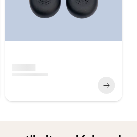
x xxx,xx xx
(
x xxx,xx xx
x xxx xxx
)