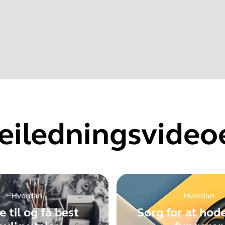
022
Finn produktets serienummer før du sjekker garantien.
rovements
eiledningsvideo
Showing 5 of 62
Hvordan
Hvordan
e til og få best
Sørg for at hod