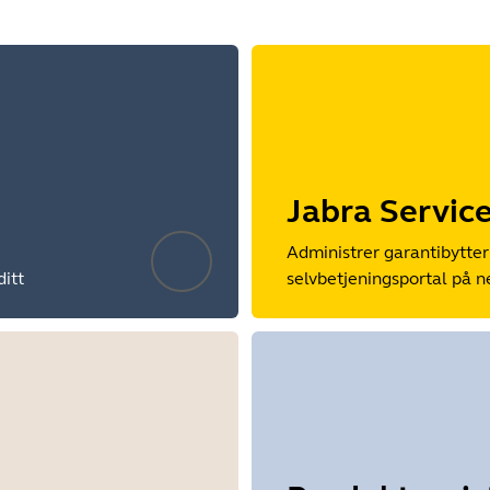
Jabra Servic
Administrer garantibytter 
ditt
selvbetjeningsportal på n