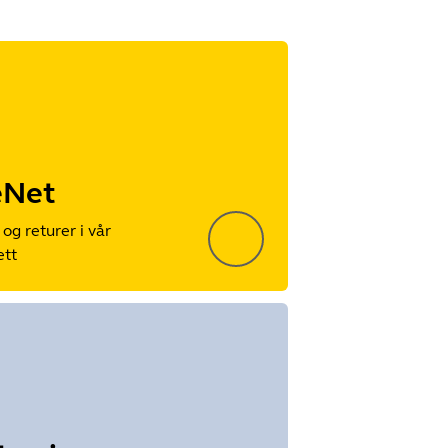
eNet
og returer i vår
ett