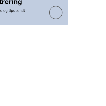
trering
ud og tips sendt