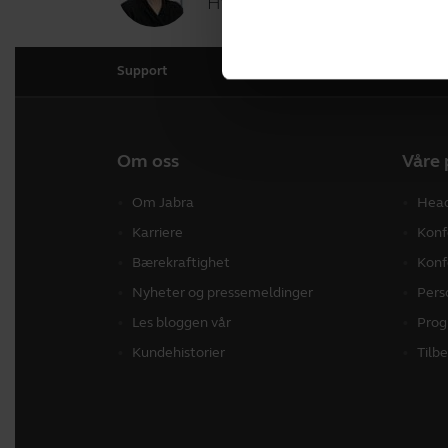
Hvordan kan vi hjelpe deg i da
Support
Om oss
Våre 
Om Jabra
Hea
Karriere
Konf
Bærekraftighet
Konf
Nyheter og pressemeldinger
Pers
Les bloggen vår
Prog
Kundehistorier
Tilb