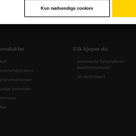
g?
Kun nødvendige cookies
produkter
Slik kjøper du
dset
Autoriserte forhandlere i
bedriftsmarkedet
eransehøyttalere
Studentrabatt
eransekameraer
onlige kameraer
ramvare
ehør