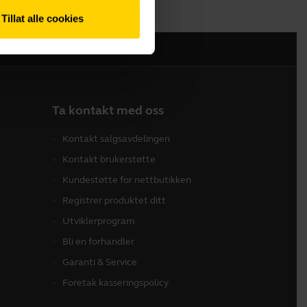
Tillat alle cookies
Ta kontakt med oss
Kontakt salgsavdelingen
Kontakt brukerstøtte
Kundestøtte for nettbutikken
Registrer produktet ditt
Utviklerprogram
Bli en forhandler
Garanti & Service
Foretak kasseringspolicy