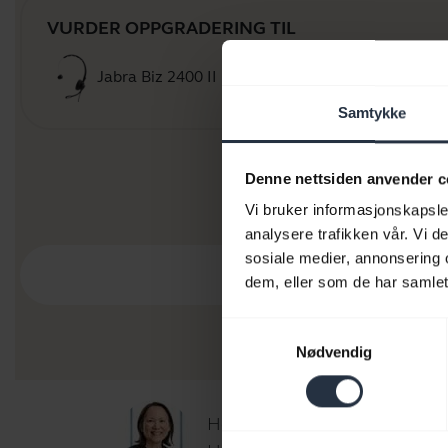
VURDER OPPGRADERING TIL
Jabra Biz 2400 II Duo / Mono
Kjøp 
Samtykke
Denne nettsiden anvender c
Vi bruker informasjonskapsler
analysere trafikken vår. Vi 
sosiale medier, annonsering 
dem, eller som de har samlet
Samtykkevalg
Nødvendig
Hei!