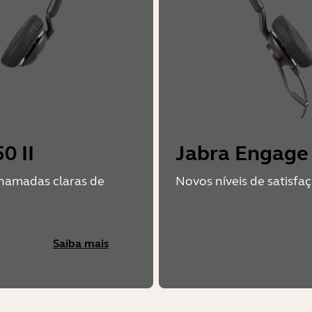
0 II
Jabra Engage
hamadas claras de
Novos níveis de satisfaç
Saiba mais