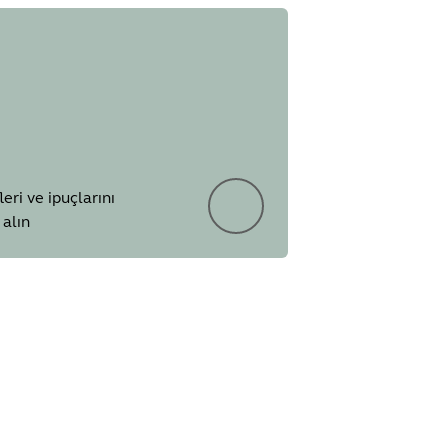
the volume to be different
ed to devices
two people were in the field of
mebooks
leri ve ipuçlarını
alın
er
sting the output volume several
eir first login to the WebUI
d resets via physical access to