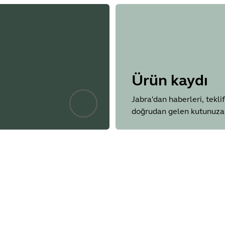
de where muting/unmuting after a volume adjustment caused 
and jump close to 100%
ent sharing would freeze on the PanaCast 50 VBS
ion profiles from Teams Admin Center were not correctly appli
de where Intelligent Zoom was not performing correctly when 
Ürün kaydı
here the camera driver was not enumerating on Google Chro
Jabra'dan haberleri, teklif
ms where the ringtone audio was missing for incoming calls
doğrudan gelen kutunuza 
ting audio from digital signage muted all audio on the speak
uest Join meetings where the speaker had no sound after adju
ed when HDMI-IN was used for sharing
 comply with the Radio European Directive
orcing users to change the factory default password during th
 Security Code (PIN) for Factory Resets, preventing unauthorize