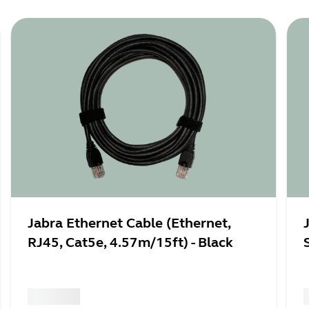
is advised to store these details in a manner accessible to ke
Jabra Ethernet Cable (Ethernet,
RJ45, Cat5e, 4.57m/15ft) - Black
x xxx,xx xx
x