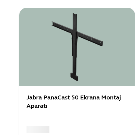
* In BYOD-only environments, it 
Jabra PanaCast 50 Ekrana Montaj
Aparatı
x xxx,xx xx