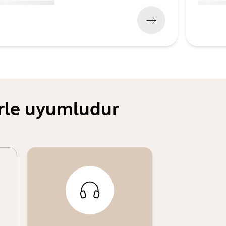
x xxx,xx xx
x xxx xxx
)
(
x xxx,xx x
erle uyumludur