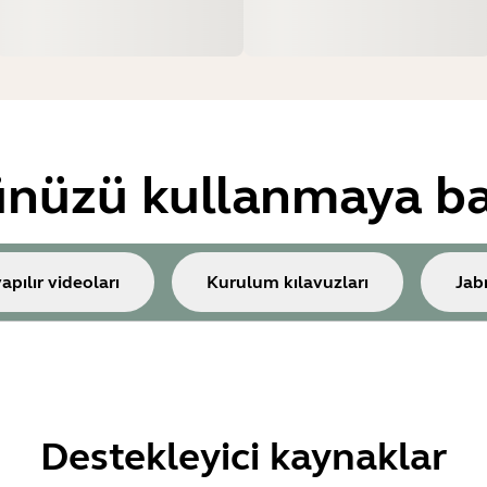
nüzü kullanmaya ba
yapılır videoları
Kurulum kılavuzları
Jab
Destekleyici kaynaklar