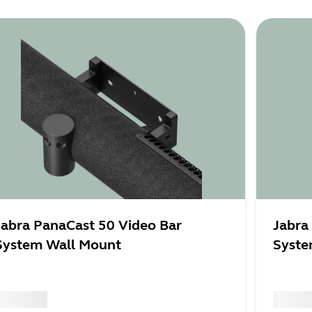
y personnel
Jabra PanaCast 50 Video Bar
Jabra
System Wall Mount
Syste
 xxx,xx xx
x xxx,xx