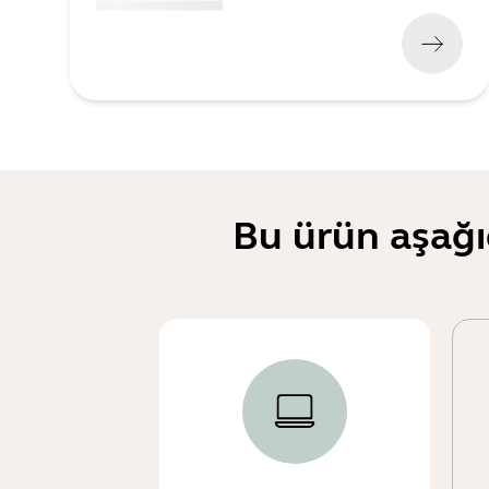
(
x xxx,xx xx
x xxx xxx
)
Bu ürün aşağı