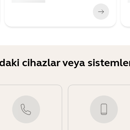
(
x xxx,xx xx
x xxx xxx
)
(
daki cihazlar veya sisteml