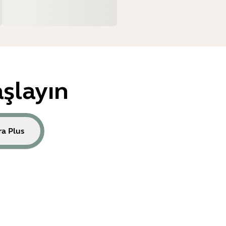
şlayın
ra Plus