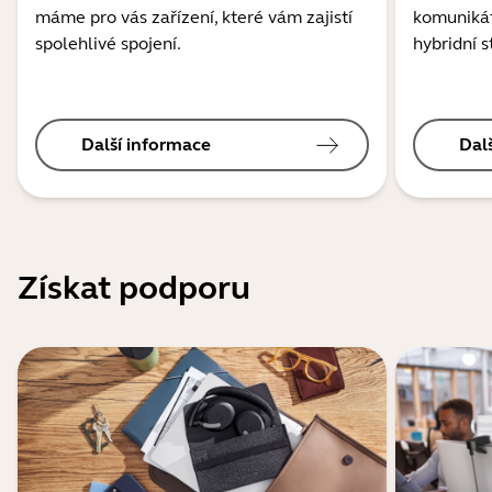
máme pro vás zařízení, které vám zajistí
komunikát
spolehlivé spojení.
hybridní s
Další informace
Dal
Získat podporu