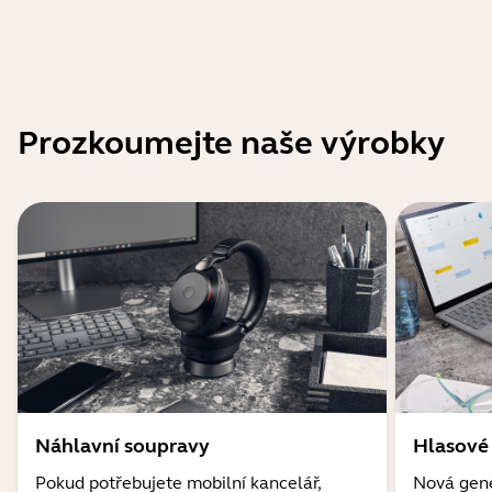
Prozkoumejte naše výrobky
Náhlavní soupravy
Hlasové
Pokud potřebujete mobilní kancelář,
Nová gene