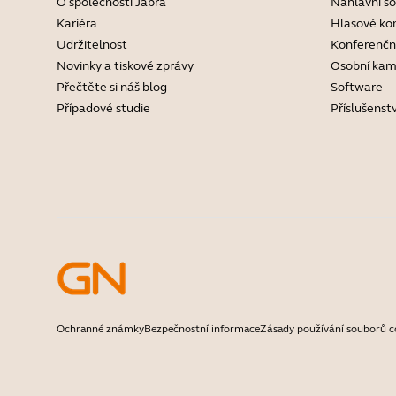
O společnosti Jabra
Náhlavní s
Kariéra
Hlasové ko
Udržitelnost
Konferenčn
Novinky a tiskové zprávy
Osobní kam
Přečtěte si náš blog
Software
Případové studie
Příslušenstv
Ochranné známky
Bezpečnostní informace
Zásady používání souborů c