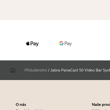
Příslušenství
/
Jabra PanaCast 50 Video Bar Sy
O nás
Naše pro