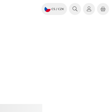
CS
/ CZK
it
Jabra