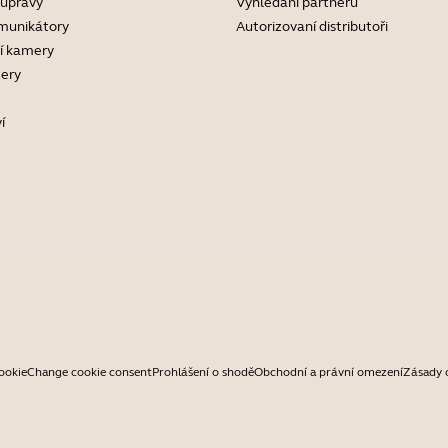
oupravy
Vyhledání partnerů
munikátory
Autorizovaní distributoři
í kamery
ery
í
ookie
Change cookie consent
Prohlášení o shodě
Obchodní a právní omezení
Zásady 