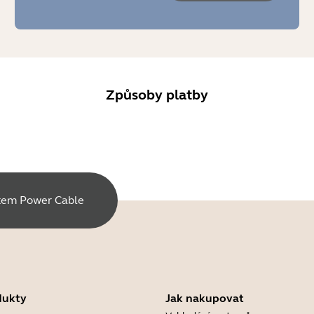
Způsoby platby
stem Power Cable
dukty
Jak nakupovat