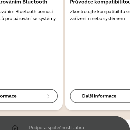
árováním Bluetooth
Průvodce kompatibilito
ováním Bluetooth pomocí
Zkontrolujte kompatibilitu s
ců pro párování se systémy
zařízením nebo systémem
nformace
Další informace
Podpora společnosti Jabra