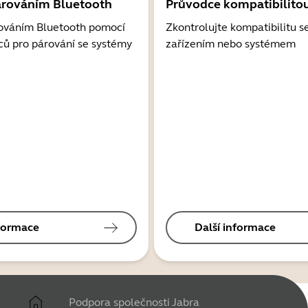
árováním Bluetooth
Průvodce kompatibilito
ováním Bluetooth pomocí
Zkontrolujte kompatibilitu s
ců pro párování se systémy
zařízením nebo systémem
nformace
Další informace
Podpora společnosti Jabra