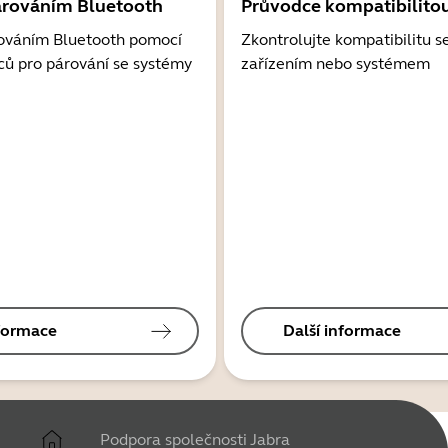
árováním Bluetooth
Průvodce kompatibilito
ováním Bluetooth pomocí
Zkontrolujte kompatibilitu s
ců pro párování se systémy
zařízením nebo systémem
nformace
Další informace
Podpora společnosti Jabra