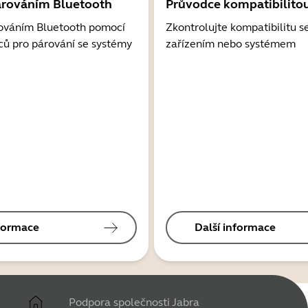
árováním Bluetooth
Průvodce kompatibilito
ováním Bluetooth pomocí
Zkontrolujte kompatibilitu s
ců pro párování se systémy
zařízením nebo systémem
nformace
Další informace
Podpora společnosti Jabra