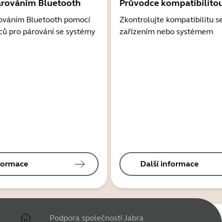
árováním Bluetooth
Průvodce kompatibilito
ováním Bluetooth pomocí
Zkontrolujte kompatibilitu s
ců pro párování se systémy
zařízením nebo systémem
nformace
Další informace
Podpora společnosti Jabra