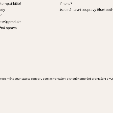
 kompatibilitě
iPhone?
ody
Jsou náhlavní soupravy Bluetoot
í
e svůj produkt
žná oprava
okie
Změna souhlasu se soubory cookie
Prohlášení o shodě
Komerční prohlášení o vy