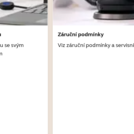
u
Záruční podmínky
tu se svým
Viz záruční podmínky a servisn
m