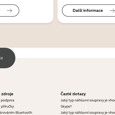
e
Další informace
le
 zdroje
Časté dotazy
 podpora
Jaký typ náhlavní soupravy je vho
 příručky
Skype?
árováním Bluetooth
Jaký typ náhlavní soupravy je vho