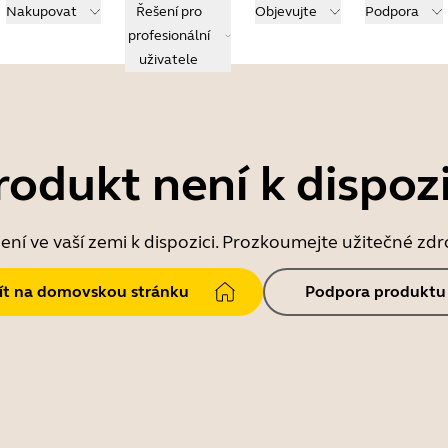
Nakupovat
Řešení pro
Objevujte
Podpora
profesionální
uživatele
rodukt není k dispozi
ní ve vaší zemi k dispozici. Prozkoumejte užitečné zd
jít na domovskou stránku
Podpora produktu