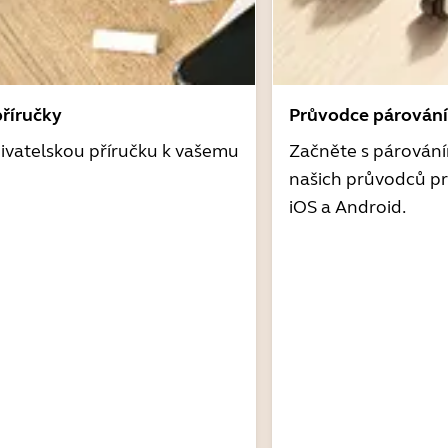
příručky
Průvodce párován
ivatelskou příručku k vašemu
Začněte s párován
našich průvodců pr
iOS a Android.