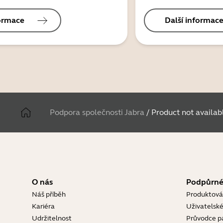
formace
Další informac
Podpora společnosti Jabra
/
Product not availab
O nás
Podpůrné
Náš příběh
Produktová
Kariéra
Uživatelské
Udržitelnost
Průvodce p