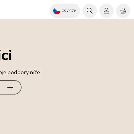
CS
/ CZK
ci
roje podpory níže