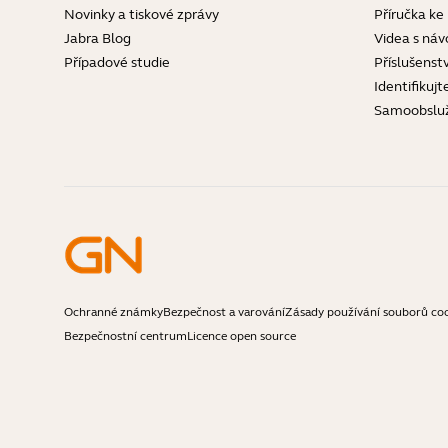
Novinky a tiskové zprávy
Příručka ke
Jabra Blog
Videa s náv
Případové studie
Příslušenstv
Identifikujt
Samoobslu
Ochranné známky
Bezpečnost a varování
Zásady používání souborů co
Bezpečnostní centrum
Licence open source