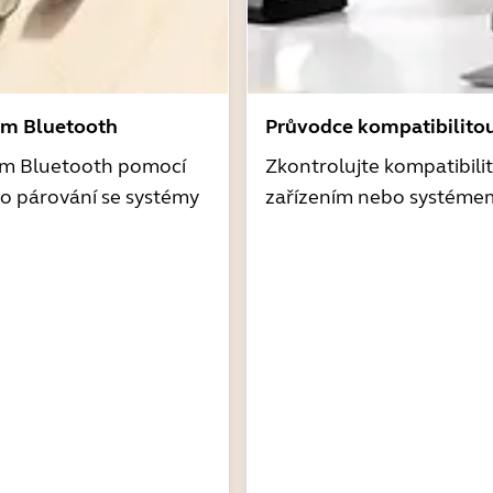
ím Bluetooth
Průvodce kompatibilito
ím Bluetooth pomocí
Zkontrolujte kompatibili
o párování se systémy
zařízením nebo systéme