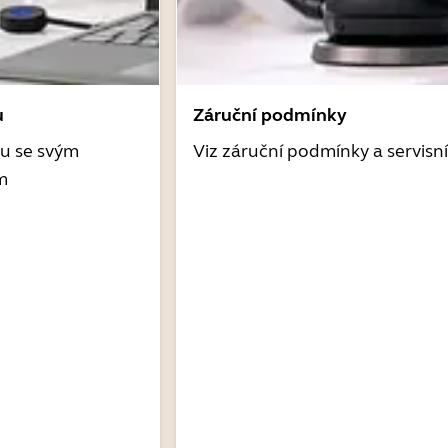
u
Záruční podmínky
tu se svým
Viz záruční podmínky a servisn
m