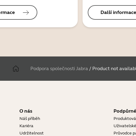
formace
Další informac
Podpora společnosti Jabra
/
Product not availab
O nás
Podpůrné
Náš příběh
Produktová
Kariéra
Uživatelské
Udržitelnost
Průvodce p