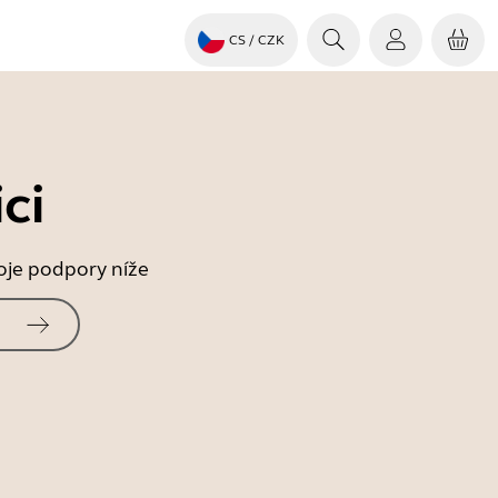
CS
/ CZK
ci
roje podpory níže