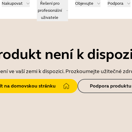
Nakupovat
Řešení pro
Objevujte
Podpora
profesionální
uživatele
rodukt není k dispozi
ní ve vaší zemi k dispozici. Prozkoumejte užitečné zd
jít na domovskou stránku
Podpora produktu