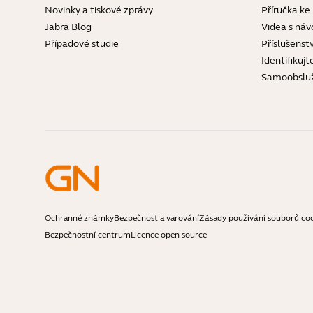
Novinky a tiskové zprávy
Příručka ke
Jabra Blog
Videa s náv
Případové studie
Příslušenstv
Identifikujt
Samoobslu
Ochranné známky
Bezpečnost a varování
Zásady používání souborů co
Bezpečnostní centrum
Licence open source