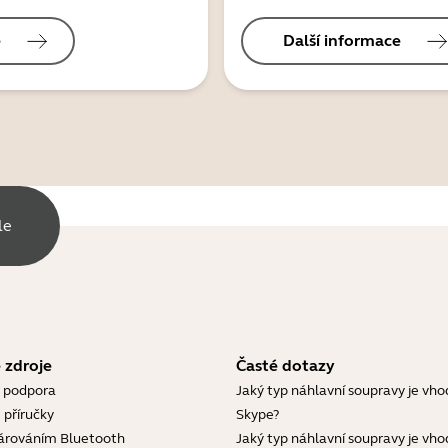
e
Další informace
le
 zdroje
Časté dotazy
 podpora
Jaký typ náhlavní soupravy je vho
 příručky
Skype?
árováním Bluetooth
Jaký typ náhlavní soupravy je vho