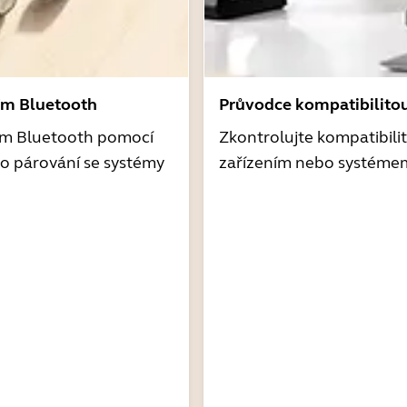
ím Bluetooth
Průvodce kompatibilito
ím Bluetooth pomocí
Zkontrolujte kompatibili
o párování se systémy
zařízením nebo systéme