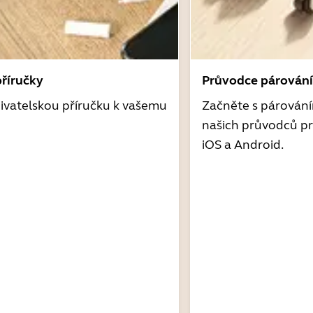
příručky
Průvodce párován
ivatelskou příručku k vašemu
Začněte s párován
našich průvodců pr
iOS a Android.