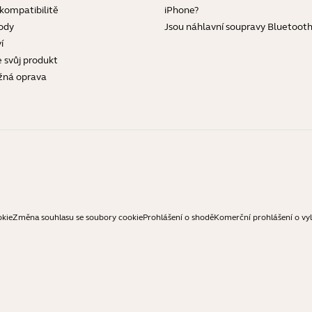
 kompatibilitě
iPhone?
ody
Jsou náhlavní soupravy Bluetoot
í
e svůj produkt
žná oprava
okie
Změna souhlasu se soubory cookie
Prohlášení o shodě
Komerční prohlášení o vy