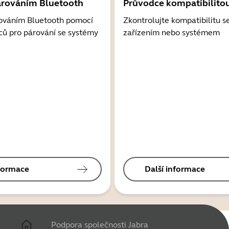
árováním Bluetooth
Průvodce kompatibilito
ováním Bluetooth pomocí
Zkontrolujte kompatibilitu s
ců pro párování se systémy
zařízením nebo systémem
nformace
Další informace
Podpora společnosti Jabra