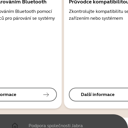
árováním Bluetooth
Průvodce kompatibilito
ováním Bluetooth pomocí
Zkontrolujte kompatibilitu s
ců pro párování se systémy
zařízením nebo systémem
nformace
Další informace
Podpora společnosti Jabra