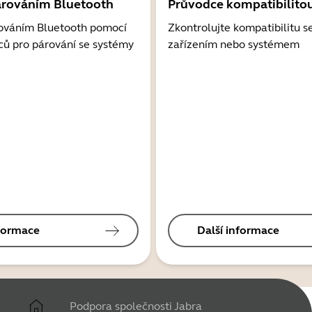
árováním Bluetooth
Průvodce kompatibilito
ováním Bluetooth pomocí
Zkontrolujte kompatibilitu s
ců pro párování se systémy
zařízením nebo systémem
nformace
Další informace
Podpora společnosti Jabra