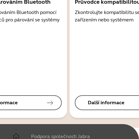
árováním Bluetooth
Průvodce kompatibilito
ováním Bluetooth pomocí
Zkontrolujte kompatibilitu s
ců pro párování se systémy
zařízením nebo systémem
nformace
Další informace
Podpora společnosti Jabra