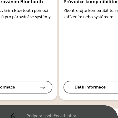
árováním Bluetooth
Průvodce kompatibilito
ováním Bluetooth pomocí
Zkontrolujte kompatibilitu s
ců pro párování se systémy
zařízením nebo systémem
nformace
Další informace
Podpora společnosti Jabra