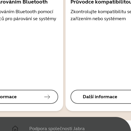
árováním Bluetooth
Průvodce kompatibilito
ováním Bluetooth pomocí
Zkontrolujte kompatibilitu s
ců pro párování se systémy
zařízením nebo systémem
nformace
Další informace
Podpora společnosti Jabra