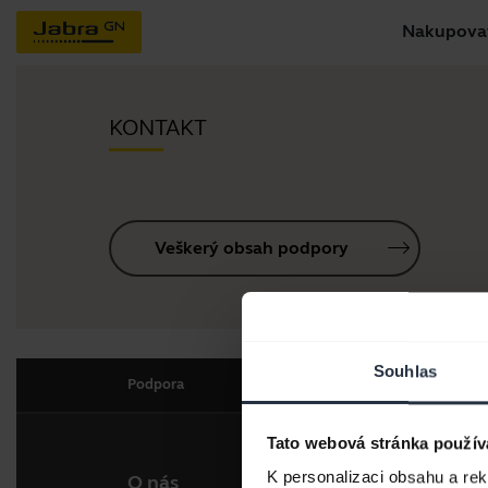
Nakupova
KONTAKT
Veškerý obsah podpory
Souhlas
Podpora
Tato webová stránka použív
K personalizaci obsahu a re
O nás
Naše