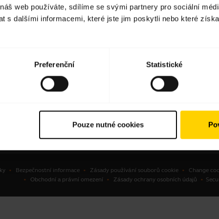
 náš web používáte, sdílíme se svými partnery pro sociální média
avní soupravy
Vyhledání partnerů
 s dalšími informacemi, které jste jim poskytli nebo které získa
ové komunikátory
Autorizovaní distributoři
erenční kamery
ní kamery
Preferenční
Statistické
ware
ušenství
Pouze nutné cookies
Pov
ky
Bezpečnostní informace
Zásady používání souborů cookie
Change coo
Obchodní a právní omezení
Zásady ochrany osobních údajů
Secu