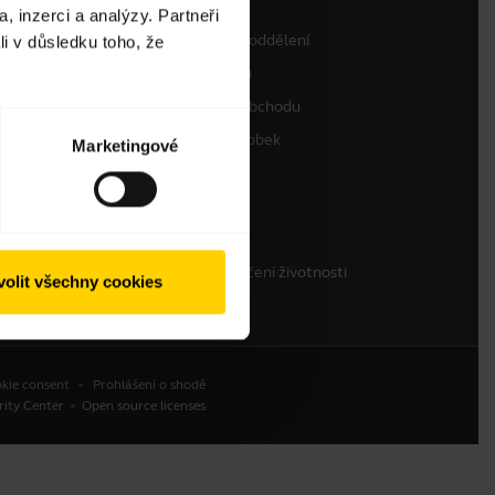
, inzerci a analýzy. Partneři
Kontaktujte prodejní oddělení
li v důsledku toho, že
Kontaktovat podporu
Podpora webového obchodu
Zaregistrujte svůj výrobek
Marketingové
Program pro vývojáře
Partnerský program
Záruka a servis
Firemní politika ukončení životnosti
olit všechny cookies
kie consent
Prohlášení o shodě
rity Center
Open source licenses