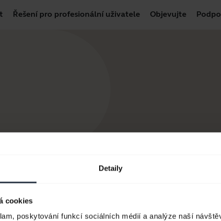
t
Řešení pro profesionální uživatele
Objevujte
Podpo
Detaily
á cookies
klam, poskytování funkcí sociálních médií a analýze naší návšt
 produkty
Jak nakupovat