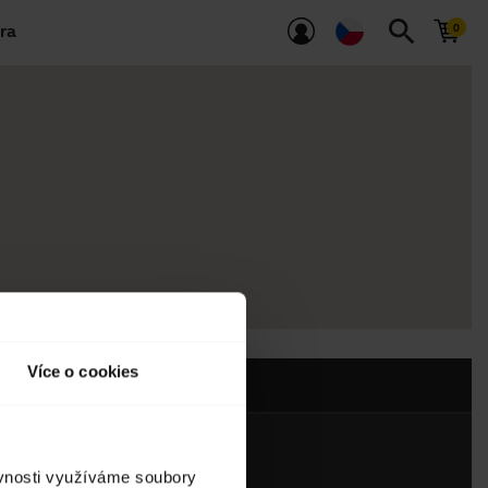
search
ra
Více o cookies
ěvnosti využíváme soubory
Kontaktujte nás