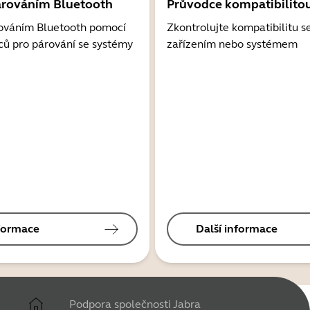
árováním Bluetooth
Průvodce kompatibilito
ováním Bluetooth pomocí
Zkontrolujte kompatibilitu s
ců pro párování se systémy
zařízením nebo systémem
nformace
Další informace
Podpora společnosti Jabra