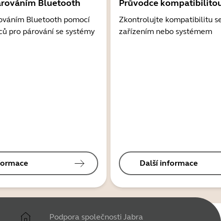
árováním Bluetooth
Průvodce kompatibilito
ováním Bluetooth pomocí
Zkontrolujte kompatibilitu s
ců pro párování se systémy
zařízením nebo systémem
nformace
Další informace
Podpora společnosti Jabra