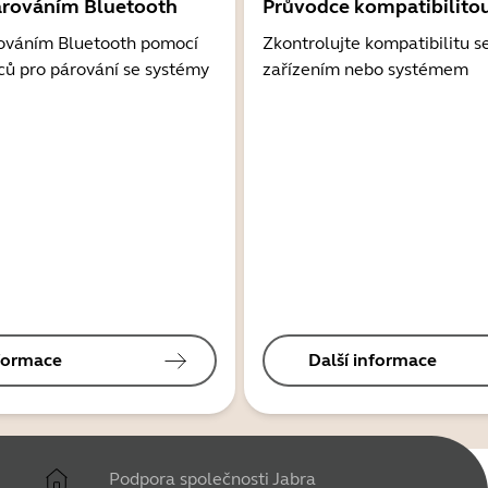
árováním Bluetooth
Průvodce kompatibilito
ováním Bluetooth pomocí
Zkontrolujte kompatibilitu s
ců pro párování se systémy
zařízením nebo systémem
nformace
Další informace
Podpora společnosti Jabra