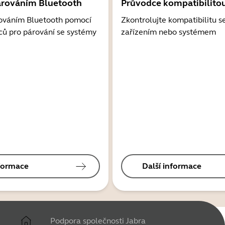
árováním Bluetooth
Průvodce kompatibilito
ováním Bluetooth pomocí
Zkontrolujte kompatibilitu s
ců pro párování se systémy
zařízením nebo systémem
nformace
Další informace
Podpora společnosti Jabra