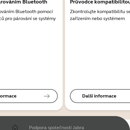
árováním Bluetooth
Průvodce kompatibilito
ováním Bluetooth pomocí
Zkontrolujte kompatibilitu s
ců pro párování se systémy
zařízením nebo systémem
nformace
Další informace
Podpora společnosti Jabra