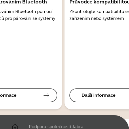
árováním Bluetooth
Průvodce kompatibilito
ováním Bluetooth pomocí
Zkontrolujte kompatibilitu s
ců pro párování se systémy
zařízením nebo systémem
nformace
Další informace
Podpora společnosti Jabra