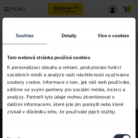
menu
MENU
KONTAKT
Souhlas
Detaily
Více o cookies
Tato webová stránka používá cookies
K personalizaci obsahu a reklam, poskytování funkcí
sociálních médií a analýze naší návštěvnosti využíváme
soubory cookie. Informace o tom, jak náš web používáte,
Veškerý obsah podpory
sdílíme se svými partnery pro sociální média, inzerci a
analýzy. Partneři tyto údaje mohou zkombinovat s
dalšími informacemi, které jste jim poskytli nebo které
získali v důsledku toho, že používáte jejich služby.
Podpora
expand_more
O nás
Výběr