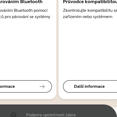
árováním Bluetooth
Průvodce kompatibilito
ováním Bluetooth pomocí
Zkontrolujte kompatibilitu s
ců pro párování se systémy
zařízením nebo systémem
nformace
Další informace
Podpora společnosti Jabra